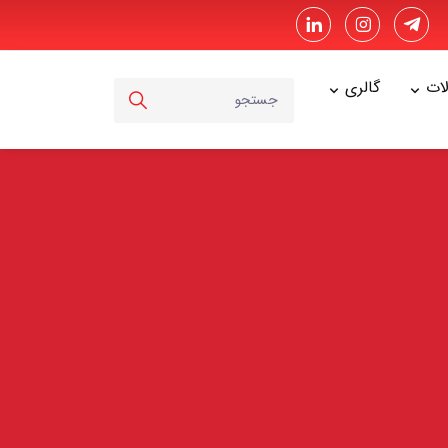
ت
گالری