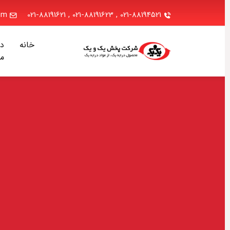
.com
021-88191621
,
021-88191623
,
021-88194521
خانه
دربا
ما