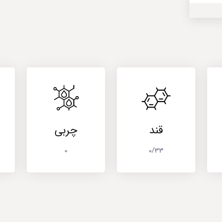
قند
چربی
0
0/33