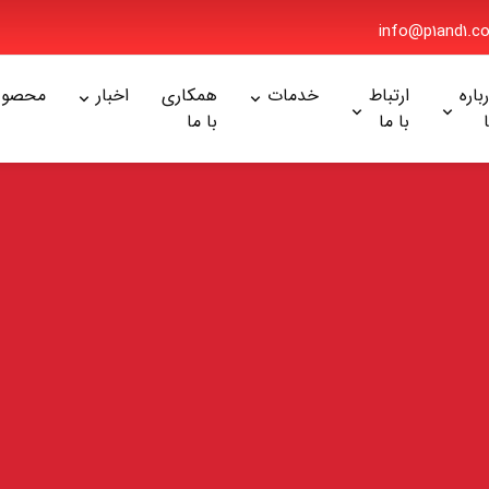
info@p1and1
ره
ارتباط
خدمات
همکاری
اخبار
محصولا
با ما
با ما