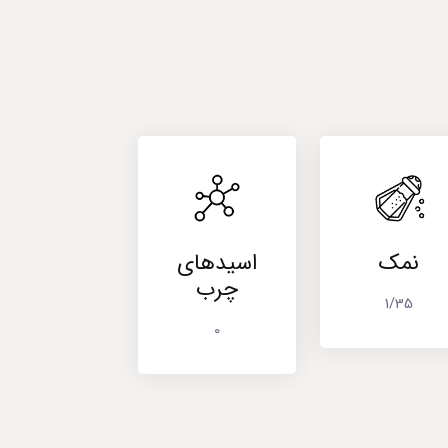
نمک
اسیدهای
چرب
1/35
0