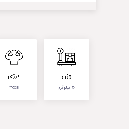
وزن
انرژی
16 کيلوگرم
3kcal