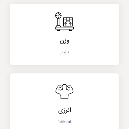
وزن
1 لیتر
انرژی
115kcal