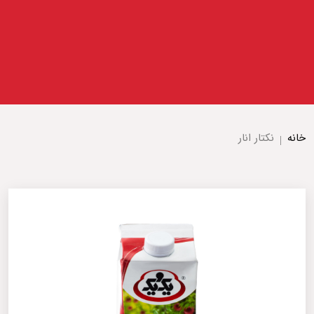
خانه
نکتار انار