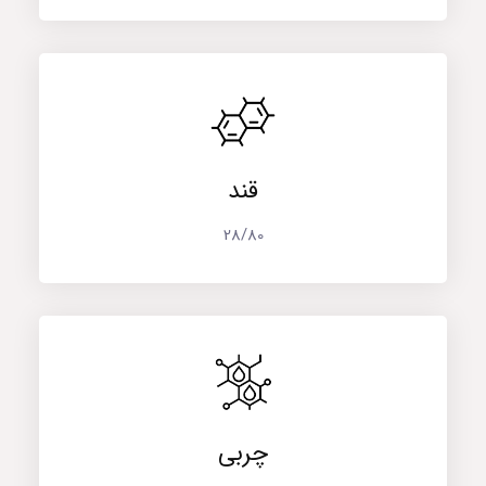
قند
28/80
چربی