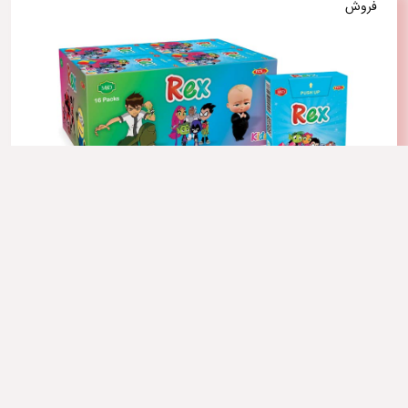
فروش
آدامس رکس کیدز