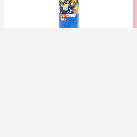
کیسه فریزر 500 برگ پرفراژدار ضخیم