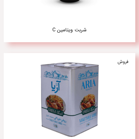
شربت ویتامین C
فروش