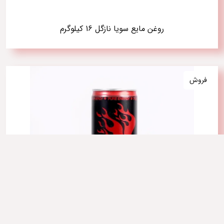
روغن مایع سویا نازگل 16 کیلوگرم
فروش