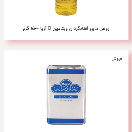
روغن مایع آفتابگردان ویتامین D آریا 1500 گرم
فروش