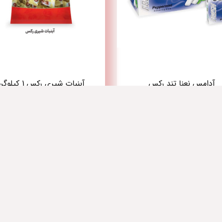
آدامس نعنا تند رکس
آبنبات شیری رکس 1 کیلوگرم