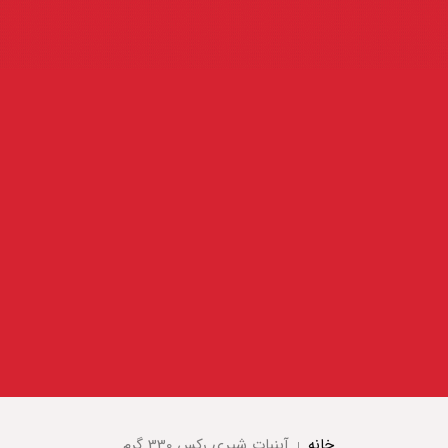
خانه
آبنبات شیری رکس 330 گرم