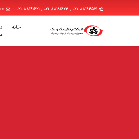
om
021-88191621
,
021-88191623
,
021-88194521
خانه
در
ما