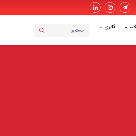
ات
گالری