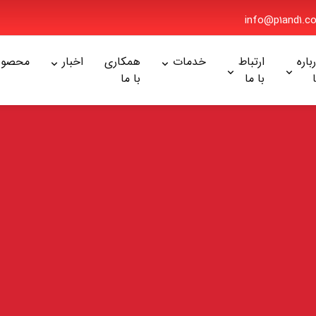
info@p1and1.c
باره
ارتباط
خدمات
همکاری
اخبار
محصول
با ما
با ما