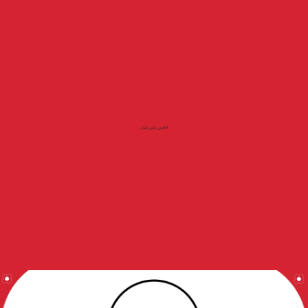
آدامس رکس کیدز