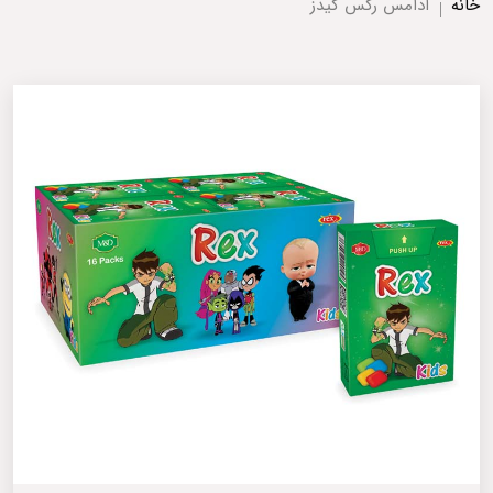
خانه
آدامس رکس کیدز