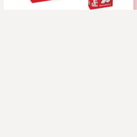
آدامس توت فرنگی رکس