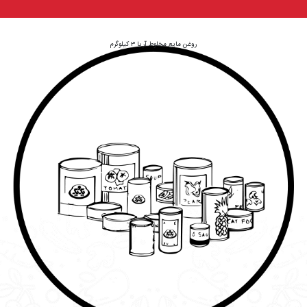
روغن مایع مخلوط آریا 3 کیلوگرم