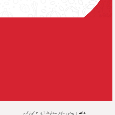
خانه
روغن مایع مخلوط آریا 3 کیلوگرم