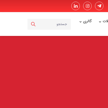
ت
گالری