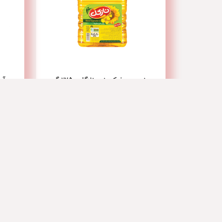
روغن سرخ کردنی نازگل 2250 گرم
آبنبا