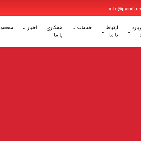
info@p1and1
ره
ارتباط
خدمات
همکاری
اخبار
محصولا
با ما
با ما