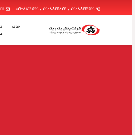
.com
021-88191621
,
021-88191623
,
021-88194521
خانه
دربا
ما