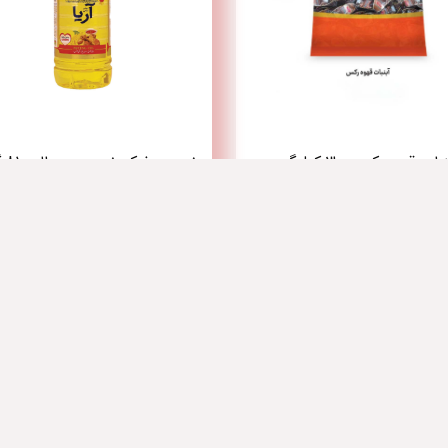
ت قهوه رکس - 3 کیلوگرم
روغن سرخ کردنی بدون پالم 810 گرم آریا
لینک های سریع