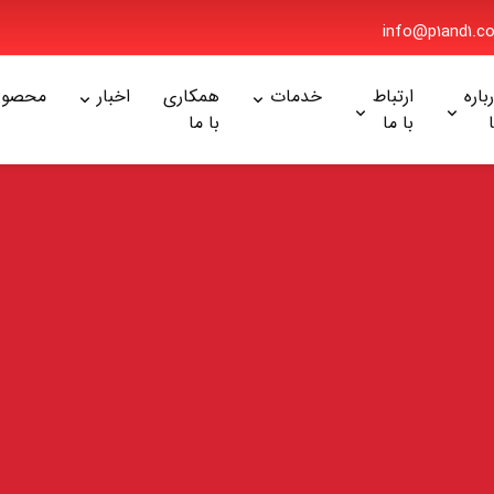
info@p1and1
ره
ارتباط
خدمات
همکاری
اخبار
محصولا
با ما
با ما