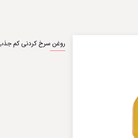
روغن سرخ کردنی کم جذب 810 گرم آریا