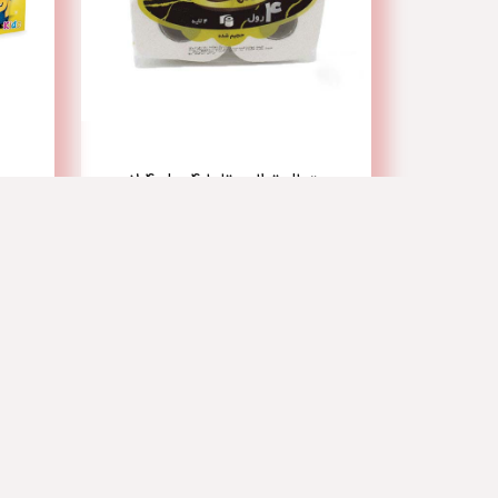
دستمال توالت تلما 4 رول 4 لایه