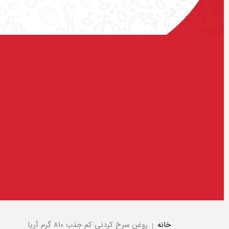
خانه
روغن سرخ کردنی کم جذب 810 گرم آریا