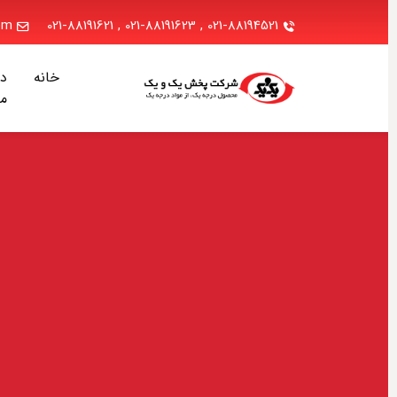
.com
021-88191621
,
021-88191623
,
021-88194521
خانه
دربا
ما