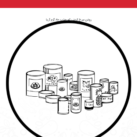
روغن سرخ کردنی کم جذب 810 گرم آریا