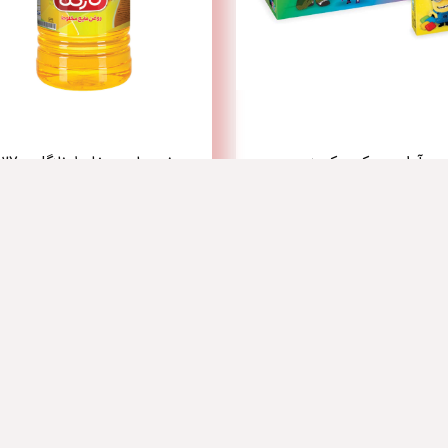
آدامس رکس کیدز
روغن مایع مخلوط نازگل 2700 گرم
لینک های سریع