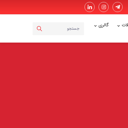
ت
گالری