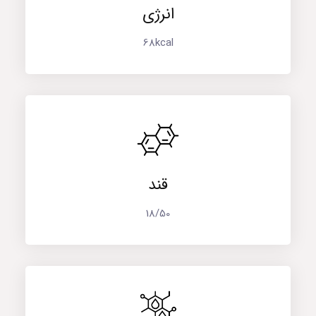
انرژی
68kcal
قند
18/50