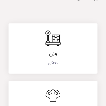
وزن
420گرم