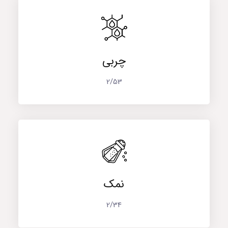
چربی
2/53
نمک
2/34