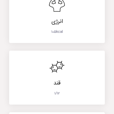
انرژی
105kcal
قند
1/12