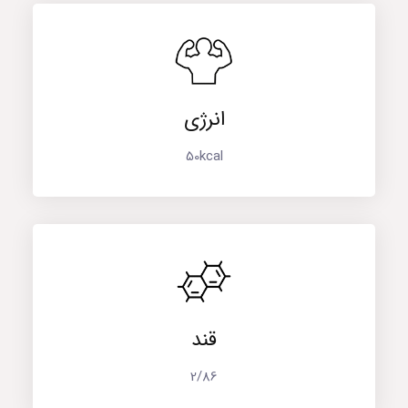
انرژی
50kcal
قند
2/86