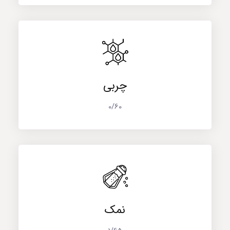
چربی
0/60
نمک