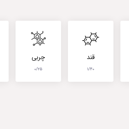
قند
چربی
0/25
1/40