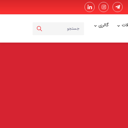
ت
گالری