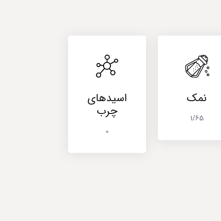
نمک
اسیدهای
چرب
1/65
0