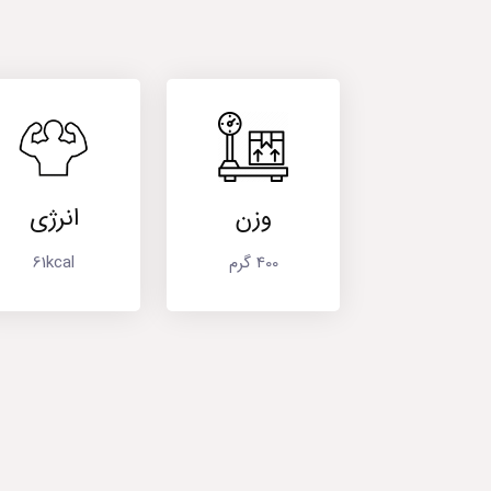
وزن
انرژی
400 گرم
61kcal