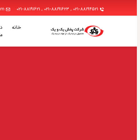
.com
021-88191621
,
021-88191623
,
021-88194521
خانه
دربا
ما