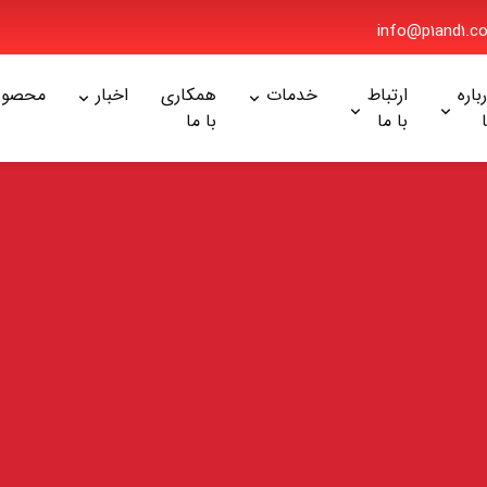
info@p1and1
ره
ارتباط
خدمات
همکاری
اخبار
محصولا
با ما
با ما