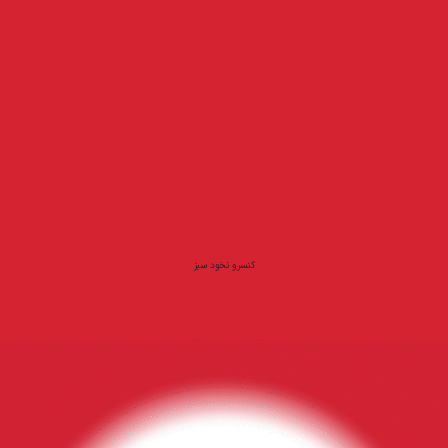
کنسرو نخود سبز