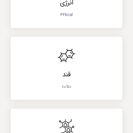
انرژی
44kcal
قند
10/50