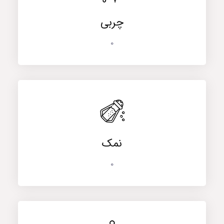
چربی
0
نمک
0