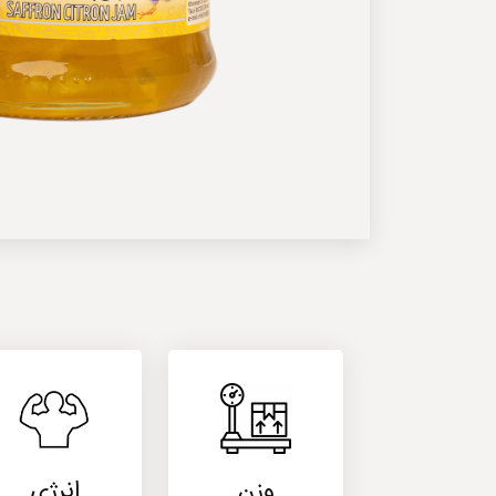
وزن
انرژی