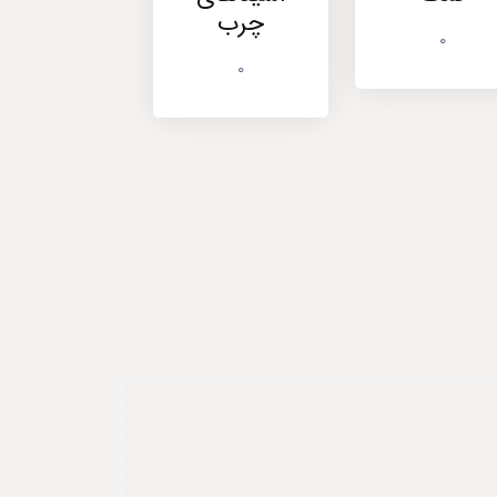
چرب
0
0