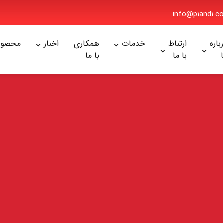
info@p1and1
ره
ارتباط
خدمات
همکاری
اخبار
محصولا
با ما
با ما