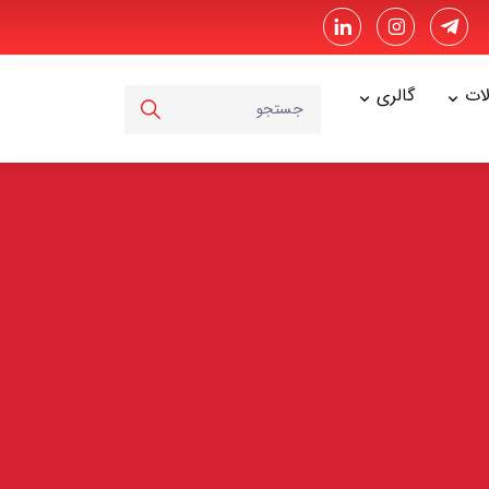
ت
گالری