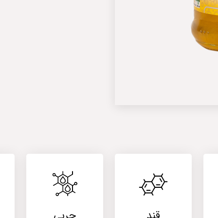
قند
چربی