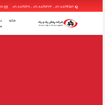
.com
021-88191621
,
021-88191623
,
021-88194521
خانه
دربا
ما