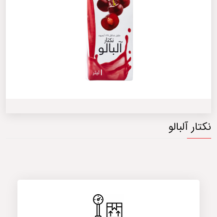
نکتار آلبالو