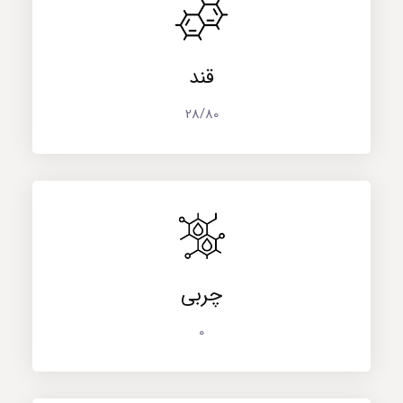
قند
28/80
چربی
0