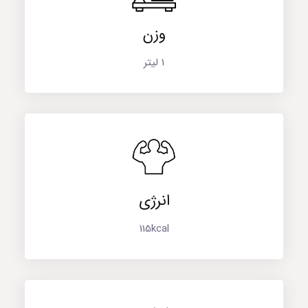
وزن
1 لیتر
انرژی
115kcal