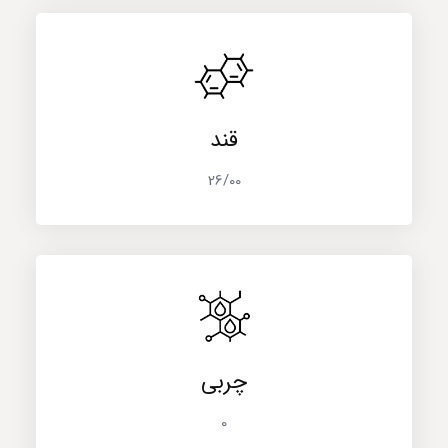
قند
26/00
چربی
0