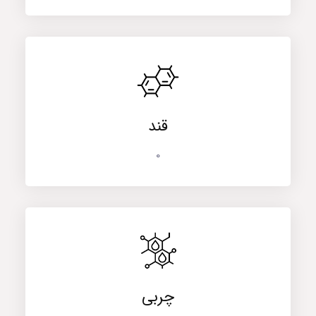
قند
0
چربی