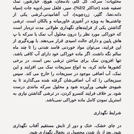
محتویات: سرکه، گل کلم، بادمجان، هویج، خیارشور، نمک
تصفیه شده (حداکثر 2/2%)، سیر، فلفل سبز،ادویه جات (سیاه
دانه،نعنا، گلپر، زردچوبه)، آب آشامیدنی.تُرشی یکی از
چاشنی‌ها به ویژه در آشپزی خاورمیانه و بالکان است. ترشی
گذاشتن یکی از فرایندهای نگهداری طولانی مدت تره‌بار است
که خوراکی مورد نظر را درون محلول آب نمک یا سرکه با پ
هاش پایین و دارای حالت اسیدی قرار می‌دهند. با بهره‌گیری از
این فرایند، می‌توان مواد خوردنی فاسد شدنی را تا چند ماه
سالم نگه داشت. اگر ماده خوراکی خود دارای آب کافی باشد،
تنها افزودن نمک برای ساختن ترشی بس است. در برخی
کشورها مانند کره، به انواع سبزیجات نمک می افزایند و این
نمک، آب اضافی موجود در سبزیجات را خارج می کند. سپس
سبزیجاتی را که آب اضافی‌شان گرفته شده می‌گذارند تا به
شیوه‌ی طبیعی ورآورده شود و محلول سرکه مانندی درست
شود. بر خلاف فرایند کنسرو کردن، در ترشی گذاشتن نیازی به
استریل نمودن کامل ماده خوراکی نمی‌باشد.
شرایط نگهداری
در جای خشک، خنک و دور از تابش مستقیم آفتاب نگهداری
شود. بعد از باز شدن محصول در یخچال نگهداری شود.