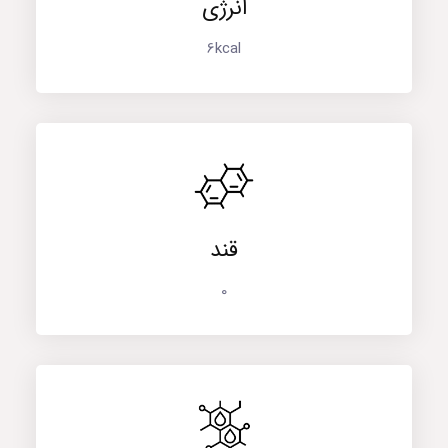
انرژی
6kcal
قند
0