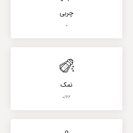
چربی
0
نمک
0/66