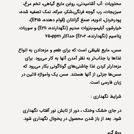
محتویات :آب آشامیدنی، روغن مایع گیاهی، تخم مرغ،
سبزیجات، رب گوجه فرنگی،شکر، سرکه، نمک تصفیه شده،
پودرخردل، ادویه، صمغ گزانتان (قوام دهنده، E415)،
خیارشور، آبلیمو،بنزوات سدیم (نگهدارنده، E211) و سوربات
پتاسیم (نگهدارنده، E202) حداکثر 750ppm
سس، مایع غلیظی است که برای طعم و مزه‌دادن به انواع
غذاها یا جذاب‌تر به نظر آمدن آنها به کار می‌رود. برای
مزه‌دارتر کردن غذا چاشنی‌های گوناگونی بکار می‌رود که
سس‌ها جزئی از آنها هستند. سس یک وامواژه لاتین در
زبان فارسی است.
شرایط نگهداری :
در جای خشک وخنک ، دور از تابش نور آفتاب نگهداری
شود. بعد از باز شدن محصول در یخچال نگهداری شود.
500 گرم