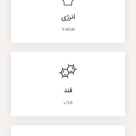
انرژی
70kcal
قند
0/75