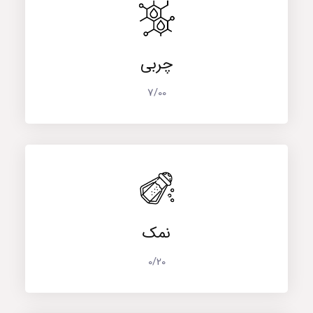
چربی
7/00
نمک
0/20